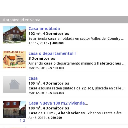
6 propiedad en venta
Casa amoblada
102 m², 4 Dormitorios
Se arrienda
casa
amoblada en sector Valles del Country en
T
Apr 17, 2017
- $ 400.000
casa o departamento!!!
3 Dormitorios
Arriendo
casa
o departamento minimo 3
habitaciones
o
2
Mar 25, 2019
- $ 150.000
casa
100 m², 4 Dormitorios
Casa
esquina recien pintada de
2
pisos, ubicada en calle principal, del sector. En el primer piso
Mar 12, 2018
- $ 300.000
Casa Nueva 100 m2 vivienda y 229 m2 terreno
100 m², 4 Dormitorios
Casa
de 100 m2 , 4
habitaciones
,
2
baños. Frente a área verde, locomoción colectiva. Calle
Apr 3, 2017
- $ 260.000
1
2